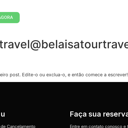
AGORA
travel@belaisatourtrav
iro post. Edite-o ou exclua-o, e então comece a escrever!
nu
Faça sua reserv
a de Cancelamento
Entre em contato conosco e 